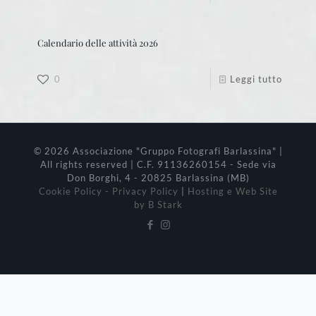
Calendario delle attività 2026
0
Leggi tutto
© 2026 Associazione "Gruppo Fotografi Barlassina" |
All rights reserved | C.F. 91136260154 - Sede via
Don Borghi, 4 - 20825 Barlassina (MB)
Cookie Policy - Privacy Policy
|
Hosting e Web Site
by B Stark