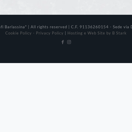
i Barlassina" | All rights reserved | C.F. 91136260154 - Sede via 
Cookie Policy - Privacy Policy
|
Hosting e Web Site by B Stark