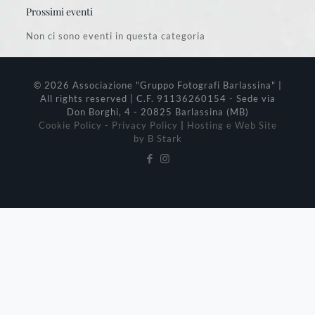
Prossimi eventi
Non ci sono eventi in questa categoria
© 2026 Associazione "Gruppo Fotografi Barlassina" |
All rights reserved | C.F. 91136260154 - Sede via
Don Borghi, 4 - 20825 Barlassina (MB)
Cookie Policy - Privacy Policy
|
Hosting e Web Site
by B Stark