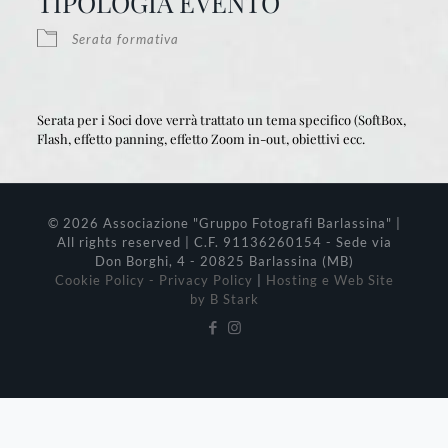
TIPOLOGIA EVENTO
Serata formativa
Serata per i Soci dove verrà trattato un tema specifico (SoftBox,
Flash, effetto panning, effetto Zoom in-out, obiettivi ecc.
© 2026 Associazione "Gruppo Fotografi Barlassina" |
All rights reserved | C.F. 91136260154 - Sede via
Don Borghi, 4 - 20825 Barlassina (MB)
Cookie Policy - Privacy Policy
|
Hosting e Web Site
by B Stark