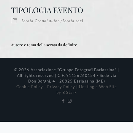
Download ICS
Google Calendar
iCalendar
Office 365
Outlook Live
TIPOLOGIA EVENTO
Serata Grandi autori/Serata soci
Autore e tema della serata da definire.
© 2026 Associazione "Gruppo Fotografi Barlassina" |
All rights reserved | C.F. 91136260154 - Sede via
Don Borghi, 4 - 20825 Barlassina (MB)
Cookie Policy - Privacy Policy
|
Hosting e Web Site
by B Stark