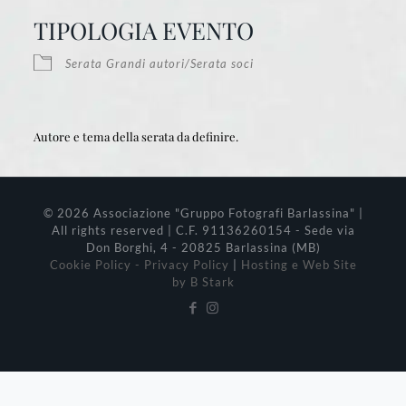
Download ICS
Google Calendar
iCalendar
Office 365
Outlook Live
TIPOLOGIA EVENTO
Serata Grandi autori/Serata soci
Autore e tema della serata da definire.
© 2026 Associazione "Gruppo Fotografi Barlassina" |
All rights reserved | C.F. 91136260154 - Sede via
Don Borghi, 4 - 20825 Barlassina (MB)
Cookie Policy - Privacy Policy
|
Hosting e Web Site
by B Stark