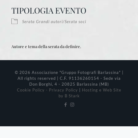
Download ICS
Google Calendar
iCalendar
Office 365
Outlook Live
TIPOLOGIA EVENTO
Serata Grandi autori/Serata soci
Autore e tema della serata da definire.
© 2026 Associazione "Gruppo Fotografi Barlassina" |
All rights reserved | C.F. 91136260154 - Sede via
Don Borghi, 4 - 20825 Barlassina (MB)
Cookie Policy - Privacy Policy
|
Hosting e Web Site
by B Stark