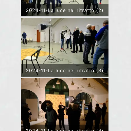
2024-11-La luce nel ritratto (2)
2024-11-La luce nel ritratto (3)
2024-11-La luce nel ritratto (4)