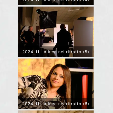
2024-11-La luce nel ritratto (5)
2024-11-La luce nel ritratto (6)