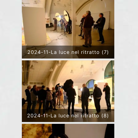
2024-11-La luce nel ritratto (7)
2024-11-La luce nel ritratto (8)