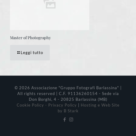
Master of Photography
Leggi tutto
© 2026 Associazione "Gruppo Fotografi Barlassina" |
All rights reserved | C.F. 91136260154 - Sede via
Don Borghi, 4 - 20825 Barlassina (MB)
Cookie Policy - Privacy Policy
|
Hosting e Web Site
by B Stark